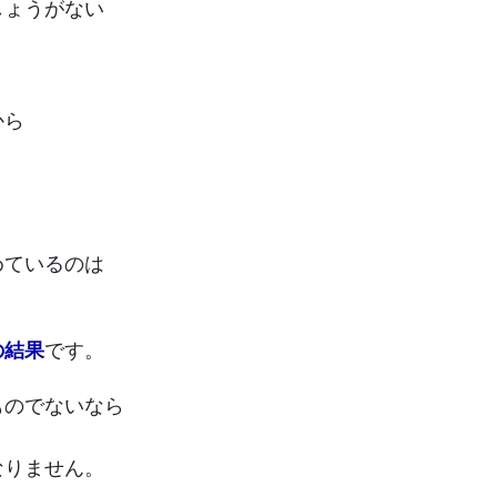
しょうがない
から
めているのは
の結果
です。
ものでないなら
なりません。