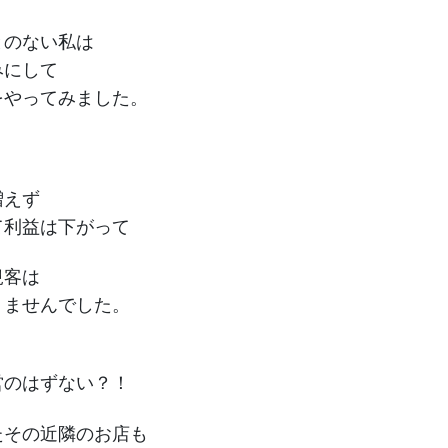
とのない私は
みにして
をやってみました。
増えず
て利益は下がって
規客は
りませんでした。
」
営のはずない？！
たその近隣のお店も