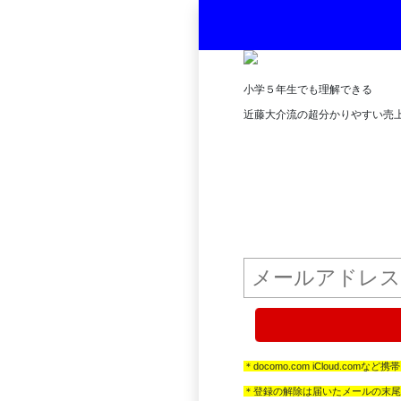
小学５年生でも理解できる
近藤大介流の超分かりやすい売
＊docomo.com iCloud.c
＊登録の解除は届いたメールの末尾