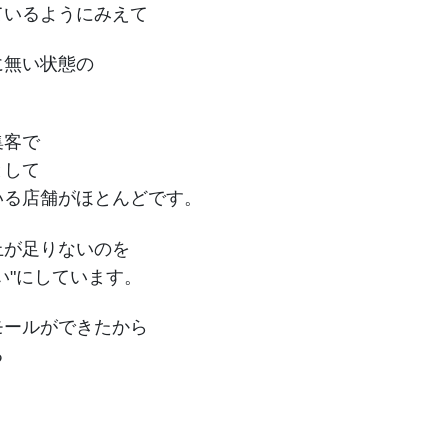
ているようにみえて
に無い状態の
。
集客で
として
いる店舗がほとんどです。
上が足りないのを
い"にしています。
モールができたから
る